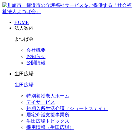
HOME
法人案内
よつば会
会社概要
お知らせ
公開情報
生田広場
生田広場
特別養護老人ホーム
デイサービス
短期入所生活介護（ショートステイ）
居宅介護支援事業所
生田広場トピックス
採用情報（生田広場）