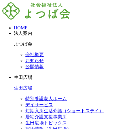
HOME
法人案内
よつば会
会社概要
お知らせ
公開情報
生田広場
生田広場
特別養護老人ホーム
デイサービス
短期入所生活介護（ショートステイ）
居宅介護支援事業所
生田広場トピックス
採用情報（生田広場）